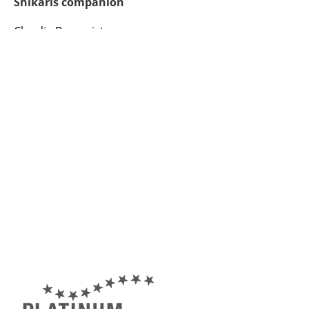
Shikaris companion
Claudia Baumeister
Wiesenstraße 21
82223 Eichenau
Tel. 08141 / 3589434
Tel. mobil +49 171 19 55 151
E-Mail:
baumeister.manfred@t-
online.de
Homepage:
www.shikaris-
companion.de
von den Gäulagen
Claudia Maidl