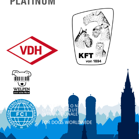
Tafernstraße 17
94522 Haidlfing
Tel. 09933 / 334
Fax 09933 / 313
E-Mail:
claudia_maidl@yahoo.de
Internet:
www.cairnzucht.de