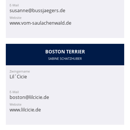
E-Mail
susanne@bussjaegers.de
Website
www.vom-saulachenwald.de
BOSTON TERRIER
SABINE SCHATZHUBER
Zwingername
Lil´Cicie
E-Mail
boston@lilcicie.de
Website
www.lilcicie.de