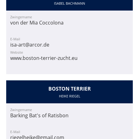
ISABEL BACHMANN
Zwingername
von der Mia Coccolona
E-Mail
isa-art@arcor.de
Website
www.boston-terrier-zucht.eu
BOSTON TERRIER
HEIKE RIEGEL
Zwingername
Barking Bat's of Ratisbon
E-Mail
riegelheike@gmail.com