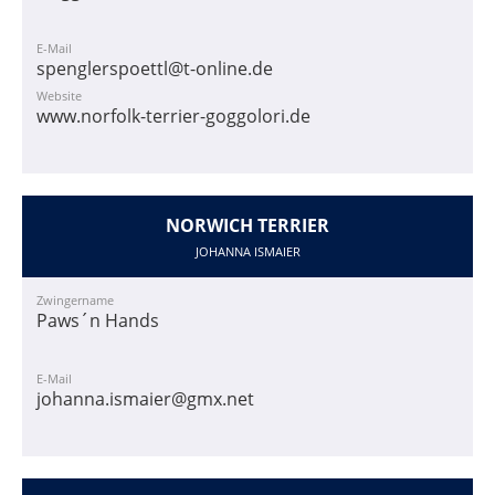
E-Mail
spenglerspoettl@t-online.de
Website
www.norfolk-terrier-goggolori.de
NORWICH TERRIER
JOHANNA ISMAIER
Zwingername
Paws´n Hands
E-Mail
johanna.ismaier@gmx.net