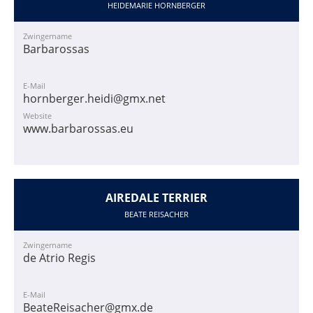
HEIDEMARIE HORNBERGER
Zwingername
Barbarossas
E-Mail
hornberger.heidi@gmx.net
Website
www.barbarossas.eu
AIREDALE TERRIER
BEATE REISACHER
Zwingername
de Atrio Regis
E-Mail
BeateReisacher@gmx.de