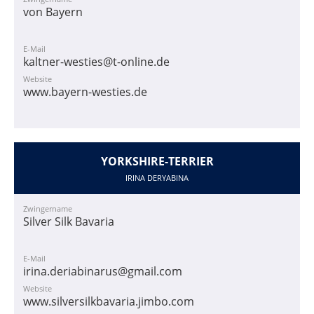
von Bayern
E-Mail
kaltner-westies@t-online.de
Website
www.bayern-westies.de
YORKSHIRE-TERRIER
IRINA DERYABINA
Zwingername
Silver Silk Bavaria
E-Mail
irina.deriabinarus@gmail.com
Website
www.silversilkbavaria.jimbo.com