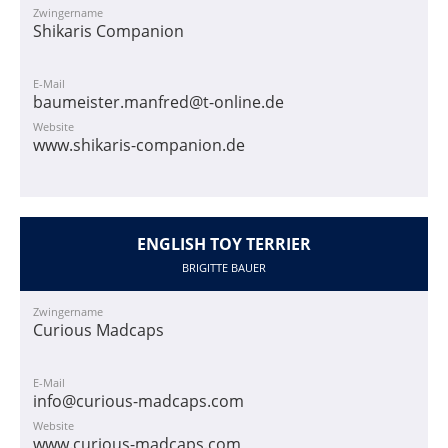
Zwingername
Shikaris Companion
E-Mail
baumeister.manfred@t-online.de
Website
www.shikaris-companion.de
ENGLISH TOY TERRIER
BRIGITTE BAUER
Zwingername
Curious Madcaps
E-Mail
info@curious-madcaps.com
Website
www.curious-madcaps.com