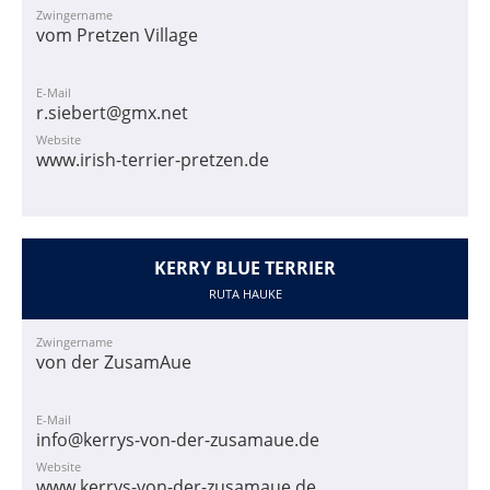
Zwingername
vom Pretzen Village
E-Mail
r.siebert@gmx.net
Website
www.irish-terrier-pretzen.de
KERRY BLUE TERRIER
RUTA HAUKE
Zwingername
von der ZusamAue
E-Mail
info@kerrys-von-der-zusamaue.de
Website
www.kerrys-von-der-zusamaue.de