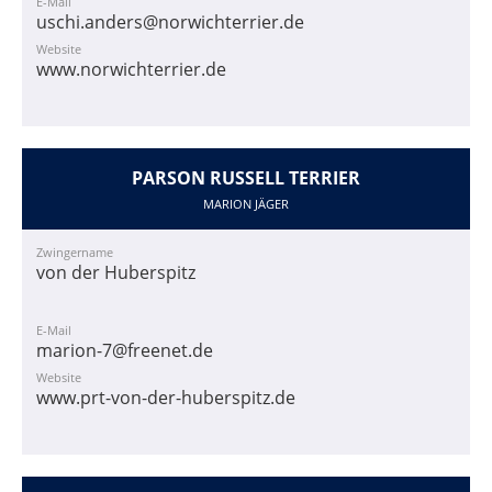
E-Mail
uschi.anders@norwichterrier.de
Website
www.norwichterrier.de
PARSON RUSSELL TERRIER
MARION JÄGER
Zwingername
von der Huberspitz
E-Mail
marion-7@freenet.de
Website
www.prt-von-der-huberspitz.de