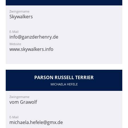
Zwingername
Skywalkers
E-Mail
info@ganzderhenry.de
Website
www.skywalkers.info
PARSON RUSSELL TERRIER
MICHAELA HEFELE
Zwingername
vom Grawolf
E-Mail
michaela.hefele@gmx.de