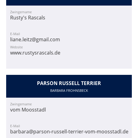
Zwingername
Rusty's Rascals
E-Mail
liane.leitz@gmail.com
Website
www.rustysrascals.de
PARSON RUSSELL TERRIER
BARBARA FROHNSBECK
Zwingername
vom Moosstadl
E-Mail
barbara@parson-russell-terrier-vom-moosstadl.de