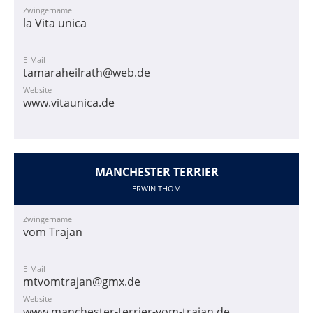
Zwingername
la Vita unica
E-Mail
tamaraheilrath@web.de
Website
www.vitaunica.de
MANCHESTER TERRIER
ERWIN THOM
Zwingername
vom Trajan
E-Mail
mtvomtrajan@gmx.de
Website
www.manchester-terrier-vom-trajan.de