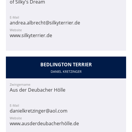
of Silky's Dream
E-Mail
andrea.albrecht@silkyterrier.de
Website
www.silkyterrier.de
BEDLINGTON TERRIER
DANIEL KRETZINGER
Zwingername
Aus der Deubacher Hölle
E-Mail
danielkretzinger@aol.com
Website
www.ausderdeubacherhölle.de